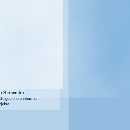
 Sie weiter:
 Beigeordnete informiert
ojekte