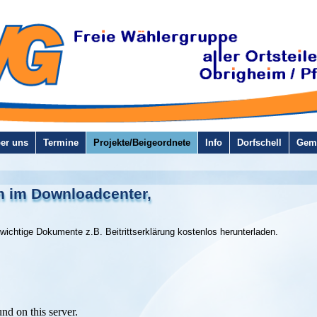
er uns
Termine
Projekte/Beigeordnete
Info
Dorfschell
Geme
n im Downloadcenter,
wichtige Dokumente z.B. Beitrittserklärung kostenlos herunterladen.