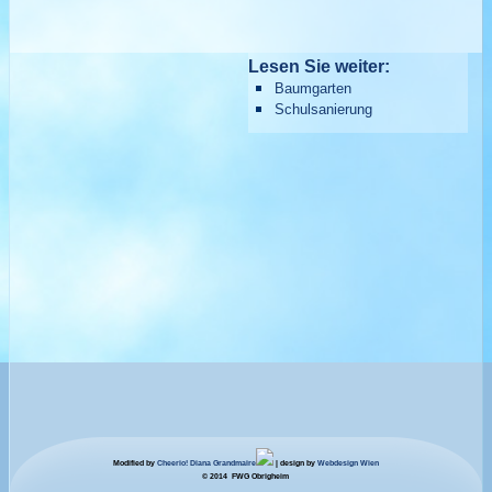
Lesen Sie weiter:
Baumgarten
Schulsanierung
Modified by
Cheerio! Diana Grandmaire
| design by
Webdesign Wien
© 2014 FWG Obrigheim